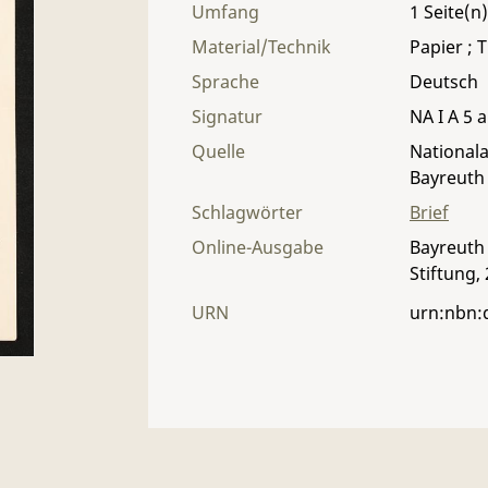
Umfang
1
Material/Technik
Papier ; T
Sprache
Deutsch
Signatur
NA I A 5 a
Quelle
Nationala
Bayreuth
Schlagwörter
Brief
Online-Ausgabe
Bayreuth 
Stiftung,
URN
urn:nbn: