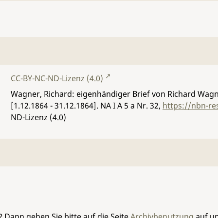
CC-BY-NC-ND-Lizenz (4.0)
Wagner, Richard: eigenhändiger Brief von Richard Wagn
[1.12.1864 - 31.12.1864].
NA I A 5 a Nr. 32
,
https://nbn-re
ND-Lizenz (4.0)
 Dann gehen Sie bitte auf die Seite
Archivbenutzung
auf un