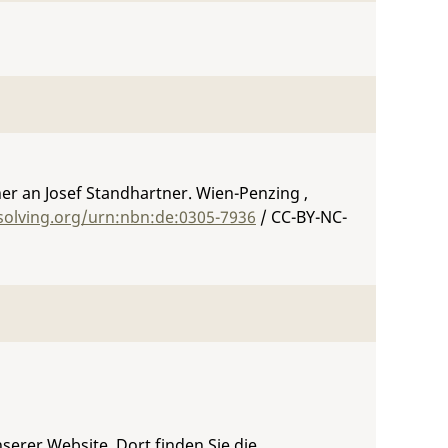
er an Josef Standhartner. Wien-Penzing ,
solving.org/urn:nbn:de:0305-7936
/ CC-BY-NC-
serer Website. Dort finden Sie die