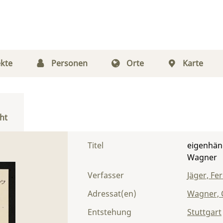
kte
Personen
Orte
Karte
ht
Titel
eigenhänd
Wagner
Verfasser
Jäger, Fe
Adressat(en)
Wagner, 
Entstehung
Stuttgart