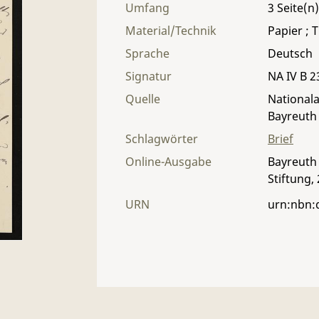
Umfang
3
Material/Technik
Papier ; T
Sprache
Deutsch
Signatur
NA IV B 23
Quelle
Nationala
Bayreuth
Schlagwörter
Brief
Online-Ausgabe
Bayreuth 
Stiftung,
URN
urn:nbn: