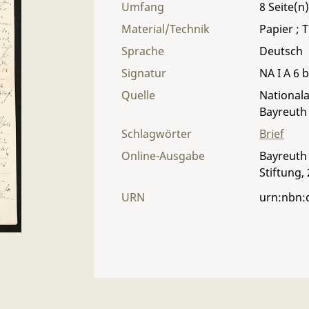
Umfang
8
Material/Technik
Papier ; T
Sprache
Deutsch
Signatur
NA I A 6 b
Quelle
Nationala
Bayreuth
Schlagwörter
Brief
Online-Ausgabe
Bayreuth 
Stiftung,
URN
urn:nbn: