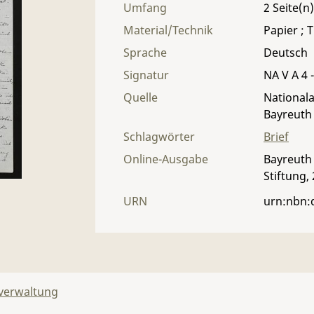
Umfang
2
Material/Technik
Papier ; T
Sprache
Deutsch
Signatur
NA V A 4 -
Quelle
Nationala
Bayreuth
Schlagwörter
Brief
Online-Ausgabe
Bayreuth 
Stiftung,
URN
urn:nbn:
lverwaltung