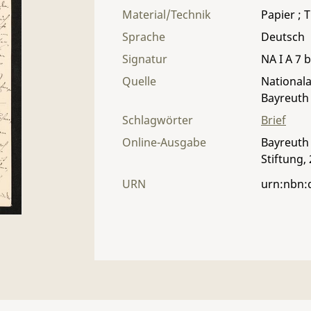
Material/Technik
Papier ; T
Sprache
Deutsch
Signatur
NA I A 7 b
Quelle
Nationala
Bayreuth
Schlagwörter
Brief
Online-Ausgabe
Bayreuth 
Stiftung,
URN
urn:nbn: