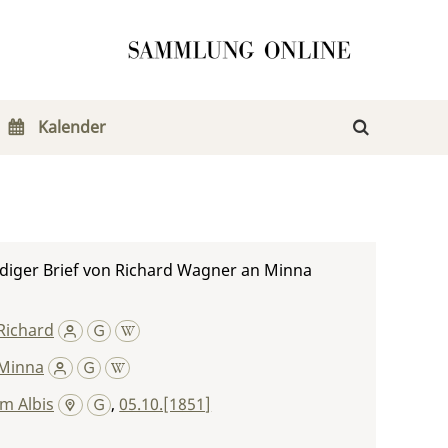
Kalender
diger Brief von Richard Wagner an Minna
Richard
Minna
m Albis
,
05.10.[1851]