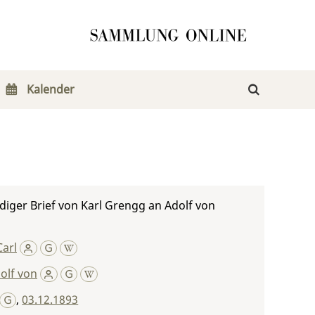
Kalender
iger Brief von Karl Grengg an Adolf von
arl
olf von
,
03.12.1893