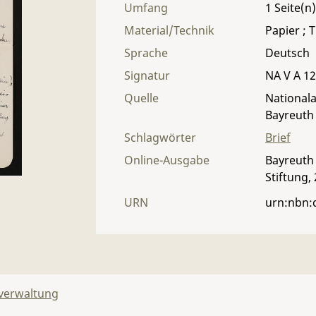
Umfang
1
Material/Technik
Papier ; T
Sprache
Deutsch
Signatur
NA V A 12 
Quelle
Nationala
Bayreuth
Schlagwörter
Brief
Online-Ausgabe
Bayreuth 
Stiftung,
URN
urn:nbn:
lverwaltung