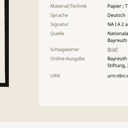
Material/Technik
Papier ; T
Sprache
Deutsch
Signatur
NA I A 2 a
Quelle
Nationala
Bayreuth
Schlagwörter
Brief
Online-Ausgabe
Bayreuth 
Stiftung,
URN
urn:nbn: