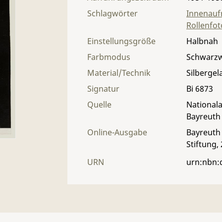
Schlagwörter
Innenau
Rollenfot
Einstellungsgröße
Halbnah
Farbmodus
Schwarz
Material/Technik
Silbergel
Signatur
Bi 6873
Quelle
Nationala
Bayreuth
Online-Ausgabe
Bayreuth 
Stiftung,
URN
urn:nbn: