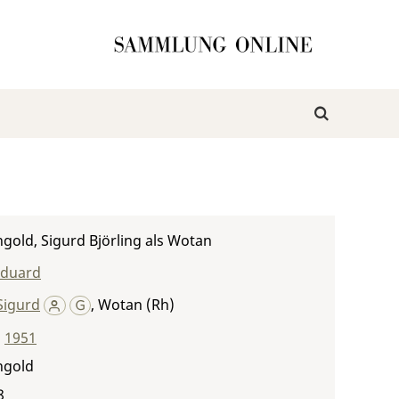
gold, Sigurd Björling als Wotan
Eduard
 Sigurd
,
Wotan (Rh)
,
1951
ngold
8