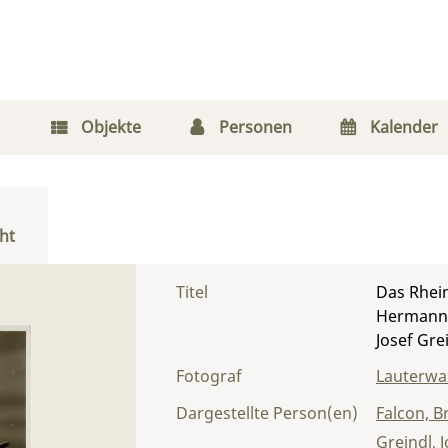
Objekte
Personen
Kalender
ht
Titel
Das Rheing
Hermann 
Josef Gre
Fotograf
Lauterwas
Dargestellte Person(en)
Falcon, B
Greindl, 