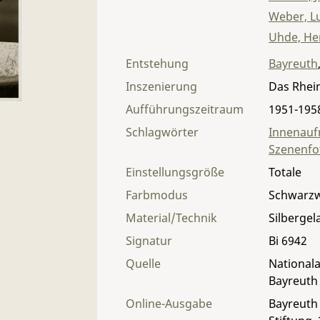
Weber, L
Uhde, H
Entstehung
Bayreuth
Inszenierung
Das Rhei
Aufführungszeitraum
1951-195
Schlagwörter
Innenau
Szenenfo
Einstellungsgröße
Totale
Farbmodus
Schwarz
Material/Technik
Silbergel
Signatur
Bi 6942
Quelle
Nationala
Bayreuth
Online-Ausgabe
Bayreuth 