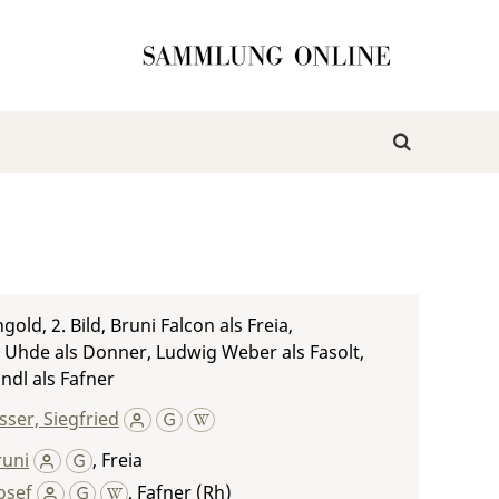
old, 2. Bild, Bruni Falcon als Freia,
Uhde als Donner, Ludwig Weber als Fasolt,
indl als Fafner
ser, Siegfried
runi
,
Freia
Josef
,
Fafner (Rh)