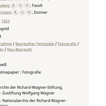
udwig
,
Fasolt
ermann
,
Donner
,
1953
ngold
8
fnahme
/
Bayreuther Festspiele
/
Fotografie
/
to
/
Neu-Bayreuth
weiß
atinepapier ; Fotografie
rchiv der Richard-Wagner-Stiftung,
 - Zustiftung Wolfgang Wagner
: Nationalarchiv der Richard-Wagner-