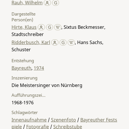
Rauh, Wilhelm
Dargestellte
Person(en)
Hirte, Klaus
,
Sixtus Beckmesser,
Stadtschreiber
Ridderbusch, Karl
,
Hans Sachs,
Schuster
Entstehung
Bayreuth
,
1974
Inszenierung
Die Meistersinger von Nürnberg
Aufführungszeitraum
1968-1976
Schlagwörter
Innenaufnahme
/
Szenenfoto
/
Bayreuther Fests
piele
/
Fotografie
/
Schreibstube