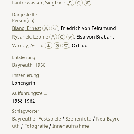
Lauterwasser, Siegfried
Dargestellte
Person(en)
Blanc, Ernest
,
Friedrich von Telramund
Rysanek, Leonie
,
Elsa von Brabant
Varnay, Astrid
,
Ortrud
Entstehung
Bayreuth
,
1958
Inszenierung
Lohengrin
Aufführungszeitraum
1958-1962
Schlagwörter
Bayreuther Festspiele
/
Szenenfoto
/
Neu-Bayre
uth
/
Fotografie
/
Innenaufnahme