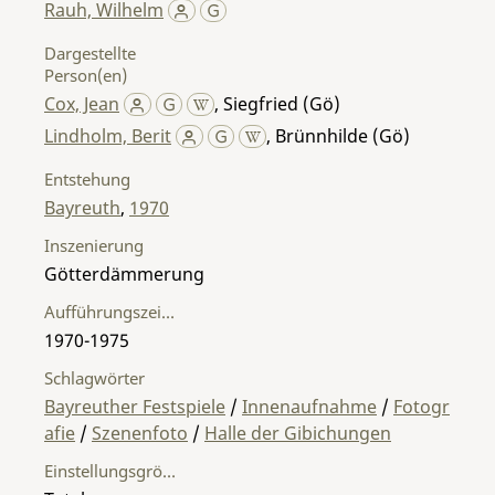
Rauh, Wilhelm
Dargestellte
Person(en)
Cox, Jean
,
Siegfried (Gö)
Lindholm, Berit
,
Brünnhilde (Gö)
Entstehung
Bayreuth
,
1970
Inszenierung
Götterdämmerung
Aufführungszeitraum
1970-1975
Schlagwörter
Bayreuther Festspiele
/
Innenaufnahme
/
Fotogr
afie
/
Szenenfoto
/
Halle der Gibichungen
Einstellungsgröße