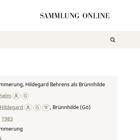
mmerung, Hildegard Behrens als Brünnhilde
lhelm
 Hildegard
,
Brünnhilde (Gö)
,
1983
ämmerung
6