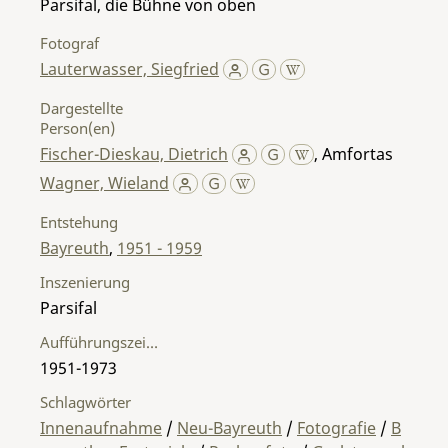
Parsifal, die Bühne von oben
Fotograf
Lauterwasser, Siegfried
Dargestellte
Person(en)
Fischer-Dieskau, Dietrich
,
Amfortas
Wagner, Wieland
Entstehung
Bayreuth
,
1951 - 1959
Inszenierung
Parsifal
Aufführungszeitraum
1951-1973
Schlagwörter
Innenaufnahme
/
Neu-Bayreuth
/
Fotografie
/
B