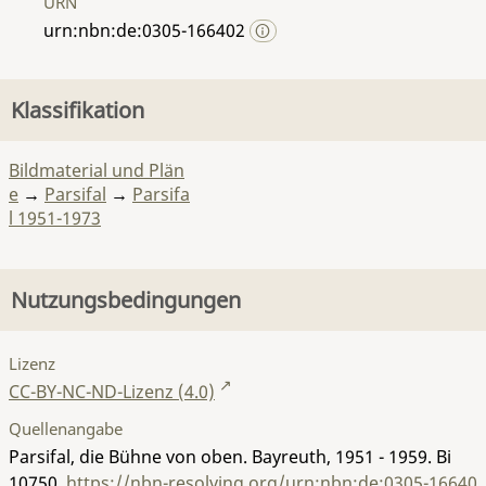
URN
urn:nbn:de:0305-166402
Klassifikation
Bildmaterial und Plän
e
→
Parsifal
→
Parsifa
l 1951-1973
Nutzungsbedingungen
Lizenz
CC-BY-NC-ND-Lizenz (4.0)
Quellenangabe
Parsifal, die Bühne von oben. Bayreuth, 1951 - 1959.
Bi
10750
,
https://nbn-resolving.org/urn:nbn:de:0305-16640