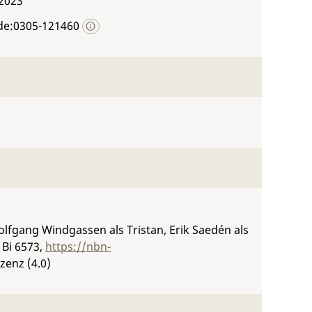
 2023
de:0305-121460
 Wolfgang Windgassen als Tristan, Erik Saedén als
.
Bi 6573
,
https://nbn-
zenz (4.0)