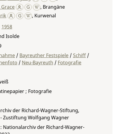
 Grace
,
Brangäne
rik
,
Kurwenal
,
1958
nd Isolde
9
fnahme
/
Bayreuther Festspiele
/
Schiff
/
nenfoto
/
Neu-Bayreuth
/
Fotografie
weiß
atinepapier ; Fotografie
rchiv der Richard-Wagner-Stiftung,
 - Zustiftung Wolfgang Wagner
: Nationalarchiv der Richard-Wagner-