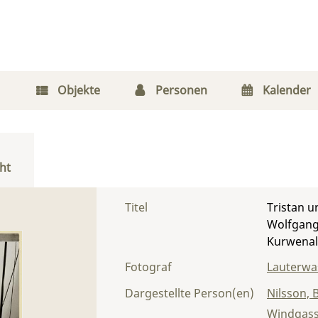
Objekte
Personen
Kalender
ht
Titel
Tristan un
Wolfgang 
Kurwenal
Fotograf
Lauterwas
Dargestellte Person(en)
Nilsson, B
Windgass