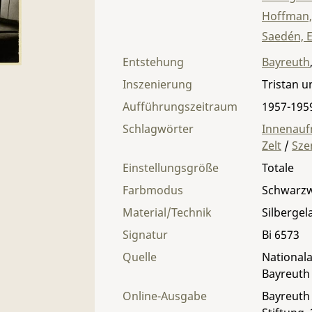
Hoffman,
Saedén, E
Entstehung
Bayreuth
Inszenierung
Tristan u
Aufführungszeitraum
1957-195
Schlagwörter
Innenau
Zelt
/
Sze
Einstellungsgröße
Totale
Farbmodus
Schwarz
Material/Technik
Silbergel
Signatur
Bi 6573
Quelle
Nationala
Bayreuth
Online-Ausgabe
Bayreuth 