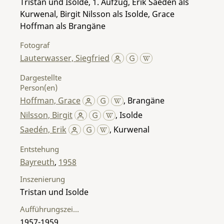
Tristan und Isolde, 1. Aufzug, Erik Saedén als
Kurwenal, Birgit Nilsson als Isolde, Grace
Hoffman als Brangäne
Fotograf
Lauterwasser, Siegfried
Dargestellte
Person(en)
Hoffman, Grace
,
Brangäne
Nilsson, Birgit
,
Isolde
Saedén, Erik
,
Kurwenal
Entstehung
Bayreuth
,
1958
Inszenierung
Tristan und Isolde
Aufführungszeitraum
1957-1959