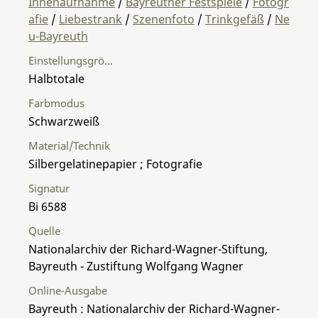
Innenaufnahme
/
Bayreuther Festspiele
/
Fotogr
afie
/
Liebestrank
/
Szenenfoto
/
Trinkgefäß
/
Ne
u-Bayreuth
Einstellungsgröße
Halbtotale
Farbmodus
Schwarzweiß
Material/Technik
Silbergelatinepapier ; Fotografie
Signatur
Bi 6588
Quelle
Nationalarchiv der Richard-Wagner-Stiftung,
Bayreuth - Zustiftung Wolfgang Wagner
Online-Ausgabe
Bayreuth : Nationalarchiv der Richard-Wagner-