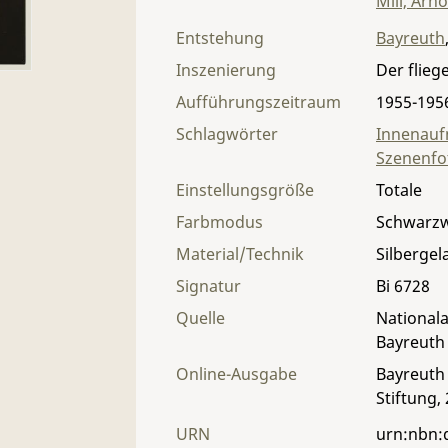
Mill, Arn
Entstehung
Bayreuth
Inszenierung
Der flieg
Aufführungszeitraum
1955-195
Schlagwörter
Innenau
Szenenfo
Einstellungsgröße
Totale
Farbmodus
Schwarz
Material/Technik
Silbergel
Signatur
Bi 6728
Quelle
Nationala
Bayreuth
Online-Ausgabe
Bayreuth 
Stiftung,
URN
urn:nbn: