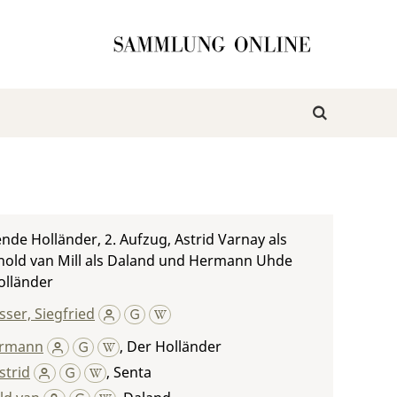
ende Holländer, 2. Aufzug, Astrid Varnay als
rnold van Mill als Daland und Hermann Uhde
olländer
ser, Siegfried
ermann
,
Der Holländer
strid
,
Senta