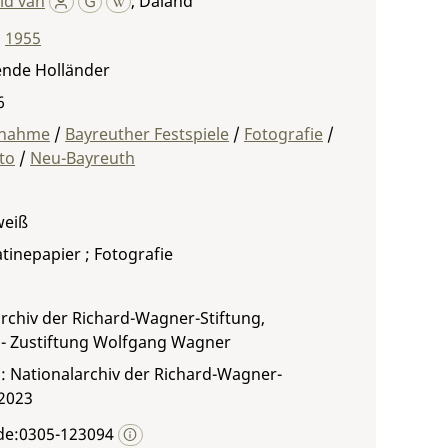
old van
,
Daland
,
1955
ende Holländer
6
fnahme
/
Bayreuther Festspiele
/
Fotografie
/
to
/
Neu-Bayreuth
weiß
atinepapier ; Fotografie
rchiv der Richard-Wagner-Stiftung,
 - Zustiftung Wolfgang Wagner
: Nationalarchiv der Richard-Wagner-
 2023
de:0305-123094