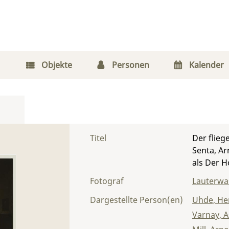
Objekte
Personen
Kalender
Titel
Der flieg
Senta, A
als Der H
Fotograf
Lauterwas
Dargestellte Person(en)
Uhde, H
Varnay, A