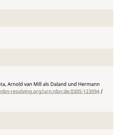
enta, Arnold van Mill als Daland und Hermann
/nbn-resolving.org/urn:nbn:de:0305-123094
/