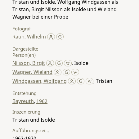
Tristan und Isolde, Wolfgang Windgassen als
Tristan, Birgit Nilsson als Isolde und Wieland
Wagner bei einer Probe
Fotograf
Rauh, Wilhelm
Dargestellte
Person(en)
Nilsson, Birgit
,
Isolde
Wagner, Wieland
Windgassen, Wolfgang
,
Tristan
Entstehung
Bayreuth
,
1962
Inszenierung
Tristan und Isolde
Aufführungszeitraum
1962-1970