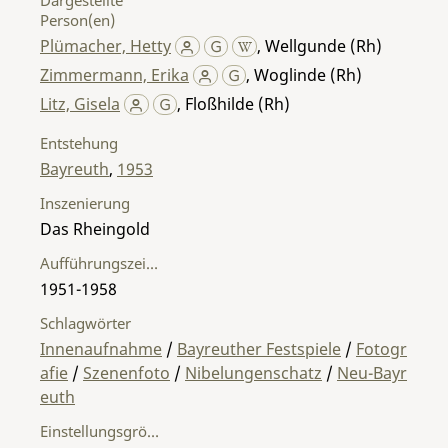
Person(en)
Plümacher, Hetty
,
Wellgunde (Rh)
Zimmermann, Erika
,
Woglinde (Rh)
Litz, Gisela
,
Floßhilde (Rh)
Entstehung
Bayreuth
,
1953
Inszenierung
Das Rheingold
Aufführungszeitraum
1951-1958
Schlagwörter
Innenaufnahme
/
Bayreuther Festspiele
/
Fotogr
afie
/
Szenenfoto
/
Nibelungenschatz
/
Neu-Bayr
euth
Einstellungsgröße