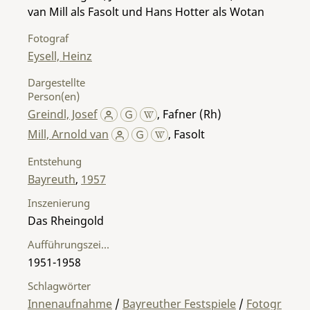
van Mill als Fasolt und Hans Hotter als Wotan
Fotograf
Eysell, Heinz
Dargestellte
Person(en)
Greindl, Josef
,
Fafner (Rh)
Mill, Arnold van
,
Fasolt
Entstehung
Bayreuth
,
1957
Inszenierung
Das Rheingold
Aufführungszeitraum
1951-1958
Schlagwörter
Innenaufnahme
/
Bayreuther Festspiele
/
Fotogr