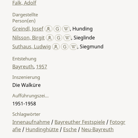
Falk, Adolf
Dargestellte
Person(en)
Greindl, Josef
,
Hunding
Nilsson, Birgit
,
Sieglinde
Suthaus, Ludwig
,
Siegmund
Entstehung
Bayreuth
,
1957
Inszenierung
Die Walküre
Aufführungszeitraum
1951-1958
Schlagwörter
Innenaufnahme
/
Bayreuther Festspiele
/
Fotogr
afie
/
Hundinghütte
/
Esche
/
Neu-Bayreuth