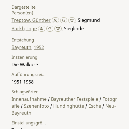
Dargestellte
Person(en)
Treptow, Günther
,
Siegmund
Borkh, Inge
,
Sieglinde
Entstehung
Bayreuth
,
1952
Inszenierung
Die Walküre
Aufführungszeitraum
1951-1958
Schlagwörter
Innenaufnahme
/
Bayreuther Festspiele
/
Fotogr
afie
/
Szenenfoto
/
Hundinghütte
/
Esche
/
Neu-
Bayreuth
Einstellungsgröße