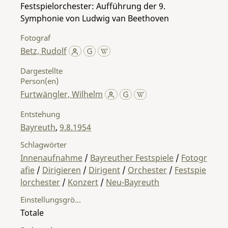
Festspielorchester: Aufführung der 9.
Symphonie von Ludwig van Beethoven
Fotograf
Betz, Rudolf
Dargestellte
Person(en)
Furtwängler, Wilhelm
Entstehung
Bayreuth
,
9.8.1954
Schlagwörter
Innenaufnahme
/
Bayreuther Festspiele
/
Fotogr
afie
/
Dirigieren
/
Dirigent
/
Orchester
/
Festspie
lorchester
/
Konzert
/
Neu-Bayreuth
Einstellungsgröße
Totale