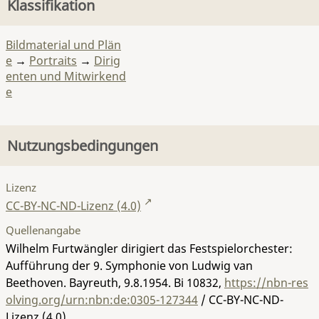
Klassifikation
Bildmaterial und Plän
e
→
Portraits
→
Dirig
enten und Mitwirkend
e
Nutzungsbedingungen
Lizenz
CC-BY-NC-ND-Lizenz (4.0)
Quellenangabe
Wilhelm Furtwängler dirigiert das Festspielorchester:
Aufführung der 9. Symphonie von Ludwig van
Beethoven. Bayreuth, 9.8.1954.
Bi 10832
,
https://nbn-res
olving.org/urn:nbn:de:0305-127344
/ CC-BY-NC-ND-
Lizenz (4.0)