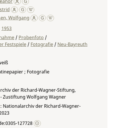
leanor
strid
en, Wolfgang
,
1953
fnahme
/
Probenfoto
/
r Festspiele
/
Fotografie
/
Neu-Bayreuth
weiß
atinepapier ; Fotografie
rchiv der Richard-Wagner-Stiftung,
 - Zustiftung Wolfgang Wagner
: Nationalarchiv der Richard-Wagner-
 2023
de:0305-127728