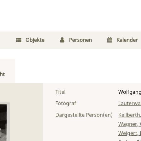
Objekte
Personen
Kalender
ht
Titel
Wolfgang
Fotograf
Lauterwas
Dargestellte Person(en)
Keilberth
Wagner, 
Weigert,