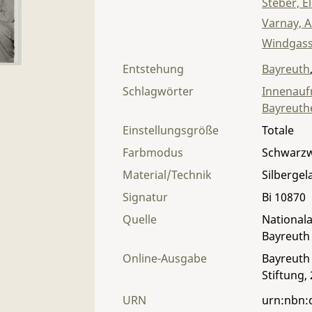
Steber, E
Varnay, A
Windgass
Entstehung
Bayreuth
Schlagwörter
Innenau
Bayreuthe
Einstellungsgröße
Totale
Farbmodus
Schwarz
Material/Technik
Silbergel
Signatur
Bi 10870
Quelle
Nationala
Bayreuth
Online-Ausgabe
Bayreuth 
Stiftung,
URN
urn:nbn: