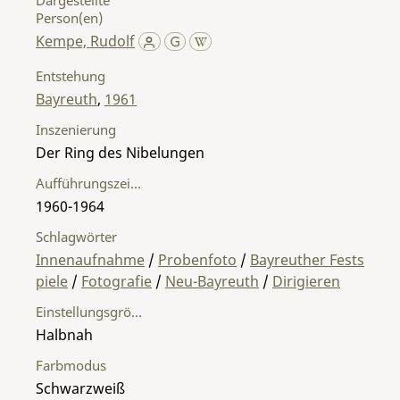
Person(en)
Kempe, Rudolf
Entstehung
Bayreuth
,
1961
Inszenierung
Der Ring des Nibelungen
Aufführungszeitraum
1960-1964
Schlagwörter
Innenaufnahme
/
Probenfoto
/
Bayreuther Fests
piele
/
Fotografie
/
Neu-Bayreuth
/
Dirigieren
Einstellungsgröße
Halbnah
Farbmodus
Schwarzweiß