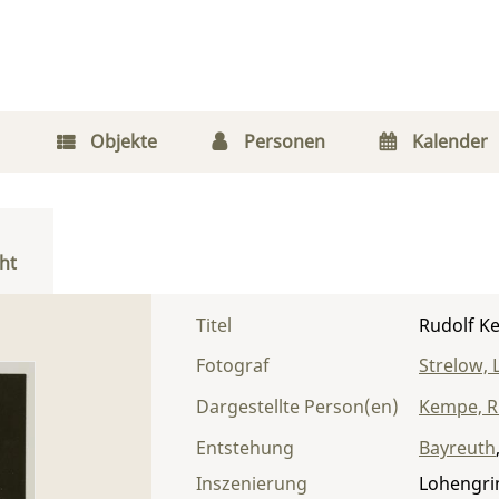
Objekte
Personen
Kalender
ht
Titel
Rudolf K
Fotograf
Strelow, 
Dargestellte Person(en)
Kempe, R
Entstehung
Bayreuth
Inszenierung
Lohengri