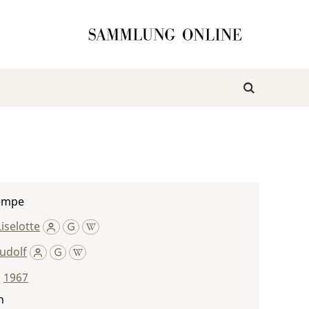
empe
Liselotte
udolf
,
1967
n