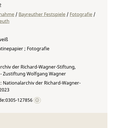
2
fnahme
/
Bayreuther Festspiele
/
Fotografie
/
euth
weiß
atinepapier ; Fotografie
rchiv der Richard-Wagner-Stiftung,
 - Zustiftung Wolfgang Wagner
: Nationalarchiv der Richard-Wagner-
 2023
de:0305-127856