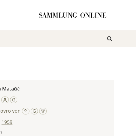
 Matačić
Lovro von
,
1959
n