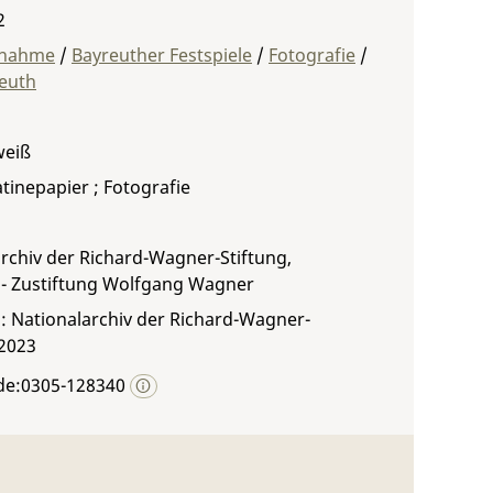
2
fnahme
/
Bayreuther Festspiele
/
Fotografie
/
euth
weiß
atinepapier ; Fotografie
rchiv der Richard-Wagner-Stiftung,
 - Zustiftung Wolfgang Wagner
: Nationalarchiv der Richard-Wagner-
 2023
de:0305-128340