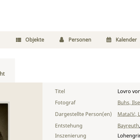
Objekte
Personen
Kalender
ht
Titel
Lovro von
Fotograf
Buhs, Ilse
Dargestellte Person(en)
Matačić, 
Entstehung
Bayreuth
Inszenierung
Lohengri