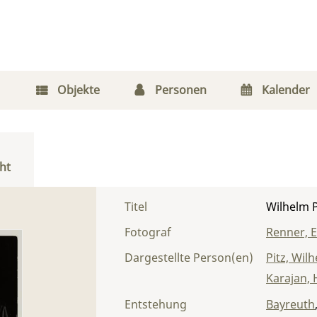
Objekte
Personen
Kalender
ht
Titel
Wilhelm P
Fotograf
Renner, 
Dargestellte Person(en)
Pitz, Wil
Karajan, 
Entstehung
Bayreuth