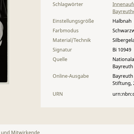
Schlagwörter
Innenau
Bayreuthe
Einstellungsgröße
Halbnah
Farbmodus
Schwarz
Material/Technik
Silbergel
Signatur
Bi 10949
Quelle
Nationala
Bayreuth
Online-Ausgabe
Bayreuth 
Stiftung,
URN
urn:nbn:
n und Mitwirkende