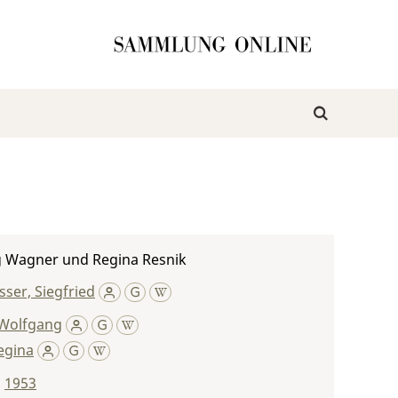
 Wagner und Regina Resnik
ser, Siegfried
Wolfgang
egina
,
1953