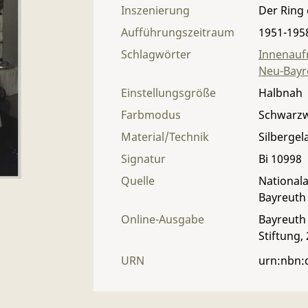
Inszenierung
Der Ring
Aufführungszeitraum
1951-195
Schlagwörter
Innenau
Neu-Bayr
Einstellungsgröße
Halbnah
Farbmodus
Schwarz
Material/Technik
Silbergel
Signatur
Bi 10998
Quelle
Nationala
Bayreuth
Online-Ausgabe
Bayreuth 
Stiftung,
URN
urn:nbn: