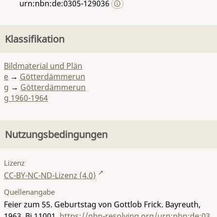
urn:nbn:de:0305-129036
Klassifikation
Bildmaterial und Plän
e
→
Götterdämmerun
g
→
Götterdämmerun
g 1960-1964
Nutzungsbedingungen
Lizenz
CC-BY-NC-ND-Lizenz (4.0)
Quellenangabe
Feier zum 55. Geburtstag von Gottlob Frick. Bayreuth,
1963.
Bi 11001
,
https://nbn-resolving.org/urn:nbn:de:03