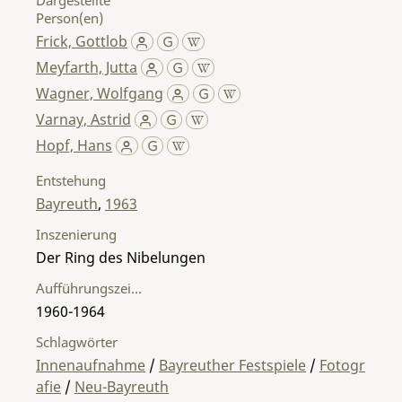
Person(en)
Frick, Gottlob
Meyfarth, Jutta
Wagner, Wolfgang
Varnay, Astrid
Hopf, Hans
Entstehung
Bayreuth
,
1963
Inszenierung
Der Ring des Nibelungen
Aufführungszeitraum
1960-1964
Schlagwörter
Innenaufnahme
/
Bayreuther Festspiele
/
Fotogr
afie
/
Neu-Bayreuth