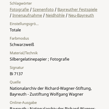
Schlagwörter
Fotografie
/
Szenenfoto
/
Bayreuther Festspiele
/
Innenaufnahme
/
Neidhöhle
/
Neu-Bayreuth
Einstellungsgröße
Totale
Farbmodus
Schwarzweiß
Material/Technik
Silbergelatinepapier ; Fotografie
Signatur
Bi 7137
Quelle
Nationalarchiv der Richard-Wagner-Stiftung,
Bayreuth - Zustiftung Wolfgang Wagner
Online-Ausgabe
Bayreuth : Nationalarchiv der Richard-Wagner-