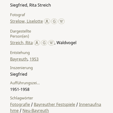
Siegfried, Rita Streich
Fotograf
Strelow, Liselotte
Dargestellte
Person(en)
Streich, Rita
,
Waldvogel
Entstehung
Bayreuth
,
1953
Inszenierung
Siegfried
Aufführungszeitraum
1951-1958
Schlagwörter
Fotografie
/
Bayreuther Festspiele
/
Innenaufna
hme
/
Neu-Bayreuth