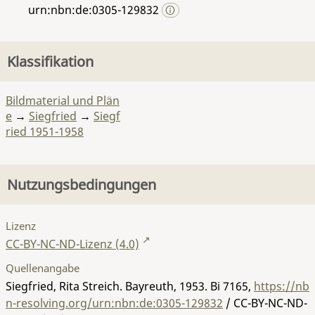
urn:nbn:de:0305-129832
Klassifikation
Bildmaterial und Plän
e
→
Siegfried
→
Siegf
ried 1951-1958
Nutzungsbedingungen
Lizenz
CC-BY-NC-ND-Lizenz (4.0)
Quellenangabe
Siegfried, Rita Streich. Bayreuth, 1953.
Bi 7165
,
https://nb
n-resolving.org/urn:nbn:de:0305-129832
/ CC-BY-NC-ND-