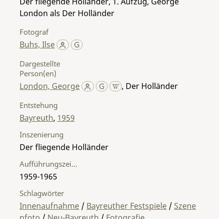
Der fliegende Holländer, 1. Aufzug, George
London als Der Holländer
Fotograf
Buhs, Ilse
Dargestellte
Person(en)
London, George
,
Der Holländer
Entstehung
Bayreuth
,
1959
Inszenierung
Der fliegende Holländer
Aufführungszeitraum
1959-1965
Schlagwörter
Innenaufnahme
/
Bayreuther Festspiele
/
Szene
nfoto
/
Neu-Bayreuth
/
Fotografie