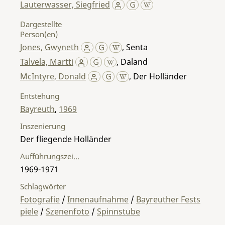
Lauterwasser, Siegfried
Dargestellte
Person(en)
Jones, Gwyneth
,
Senta
Talvela, Martti
,
Daland
McIntyre, Donald
,
Der Holländer
Entstehung
Bayreuth
,
1969
Inszenierung
Der fliegende Holländer
Aufführungszeitraum
1969-1971
Schlagwörter
Fotografie
/
Innenaufnahme
/
Bayreuther Fests
piele
/
Szenenfoto
/
Spinnstube