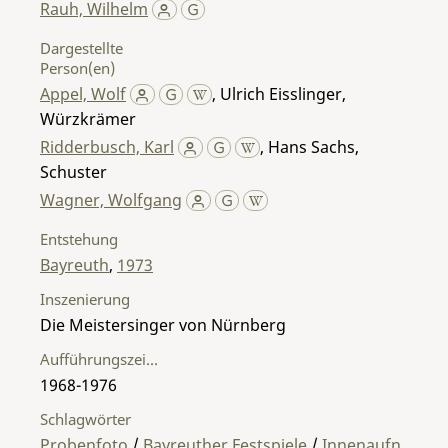
Rauh, Wilhelm
Dargestellte
Person(en)
Appel, Wolf
,
Ulrich Eisslinger,
Würzkrämer
Ridderbusch, Karl
,
Hans Sachs,
Schuster
Wagner, Wolfgang
Entstehung
Bayreuth
,
1973
Inszenierung
Die Meistersinger von Nürnberg
Aufführungszeitraum
1968-1976
Schlagwörter
Probenfoto
/
Bayreuther Festspiele
/
Innenaufn