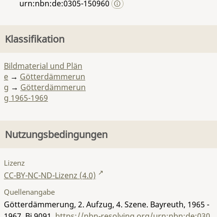
urn:nbn:de:0305-150960
Klassifikation
Bildmaterial und Plän
e
→
Götterdämmerun
g
→
Götterdämmerun
g 1965-1969
Nutzungsbedingungen
Lizenz
CC-BY-NC-ND-Lizenz (4.0)
Quellenangabe
Götterdämmerung, 2. Aufzug, 4. Szene. Bayreuth, 1965 -
1967.
Bi 9091
,
https://nbn-resolving.org/urn:nbn:de:030