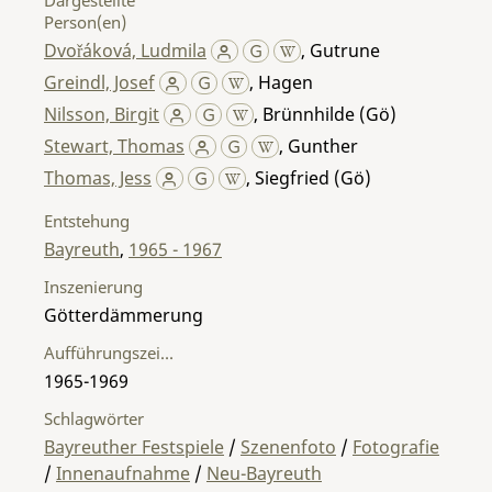
Person(en)
Dvořáková, Ludmila
,
Gutrune
Greindl, Josef
,
Hagen
Nilsson, Birgit
,
Brünnhilde (Gö)
Stewart, Thomas
,
Gunther
Thomas, Jess
,
Siegfried (Gö)
Entstehung
Bayreuth
,
1965 - 1967
Inszenierung
Götterdämmerung
Aufführungszeitraum
1965-1969
Schlagwörter
Bayreuther Festspiele
/
Szenenfoto
/
Fotografie
/
Innenaufnahme
/
Neu-Bayreuth