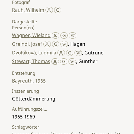
Fotograf
Rauh, Wilhelm
Dargestellte
Person(en)
Wagner, Wieland
Greindl, Josef
,
Hagen
Dvořáková, Ludmila
,
Gutrune
Stewart, Thomas
,
Gunther
Entstehung
Bayreuth
,
1965
Inszenierung
Götterdämmerung
Aufführungszeitraum
1965-1969
Schlagwörter