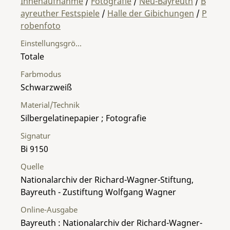
Innenaufnahme
/
Fotografie
/
Neu-Bayreuth
/
B
ayreuther Festspiele
/
Halle der Gibichungen
/
P
robenfoto
Einstellungsgröße
Totale
Farbmodus
Schwarzweiß
Material/Technik
Silbergelatinepapier ; Fotografie
Signatur
Bi 9150
Quelle
Nationalarchiv der Richard-Wagner-Stiftung,
Bayreuth - Zustiftung Wolfgang Wagner
Online-Ausgabe
Bayreuth : Nationalarchiv der Richard-Wagner-