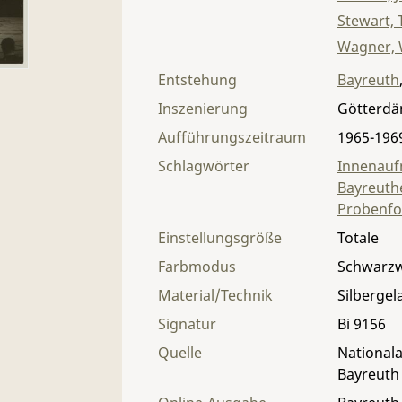
Stewart,
Wagner, 
Entstehung
Bayreuth
Inszenierung
Götterd
Aufführungszeitraum
1965-196
Schlagwörter
Innenau
Bayreuthe
Probenfo
Einstellungsgröße
Totale
Farbmodus
Schwarz
Material/Technik
Silbergel
Signatur
Bi 9156
Quelle
Nationala
Bayreuth