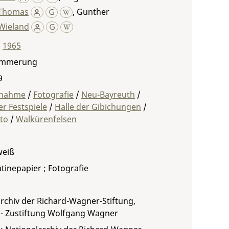
 Thomas
,
Gunther
Wieland
,
1965
ämmerung
9
fnahme
/
Fotografie
/
Neu-Bayreuth
/
r Festspiele
/
Halle der Gibichungen
/
to
/
Walkürenfelsen
weiß
atinepapier ; Fotografie
rchiv der Richard-Wagner-Stiftung,
 - Zustiftung Wolfgang Wagner