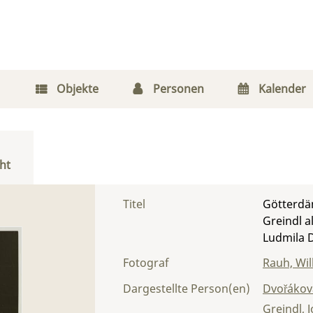
Objekte
Personen
Kalender
ht
Titel
Götterdä
Greindl 
Ludmila D
Fotograf
Rauh, Wi
Dargestellte Person(en)
Dvořákov
Greindl, 