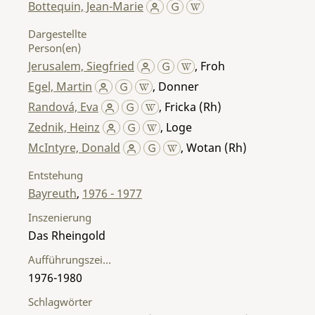
Bottequin, Jean-Marie
Dargestellte
Person(en)
Jerusalem, Siegfried
,
Froh
Egel, Martin
,
Donner
Randová, Eva
,
Fricka (Rh)
Zednik, Heinz
,
Loge
McIntyre, Donald
,
Wotan (Rh)
Entstehung
Bayreuth
,
1976 - 1977
Inszenierung
Das Rheingold
Aufführungszeitraum
1976-1980
Schlagwörter