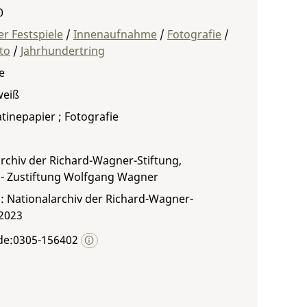
0
r Festspiele
/
Innenaufnahme
/
Fotografie
/
to
/
Jahrhundertring
e
weiß
atinepapier ; Fotografie
rchiv der Richard-Wagner-Stiftung,
 - Zustiftung Wolfgang Wagner
: Nationalarchiv der Richard-Wagner-
 2023
de:0305-156402