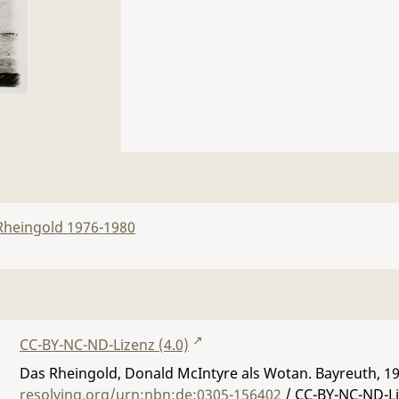
Rheingold 1976-1980
CC-BY-NC-ND-Lizenz (4.0)
Das Rheingold, Donald McIntyre als Wotan. Bayreuth, 1
resolving.org/urn:nbn:de:0305-156402
/ CC-BY-NC-ND-Li