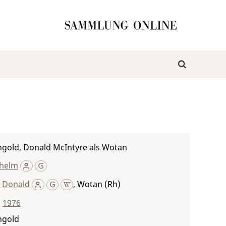
ngold, Donald McIntyre als Wotan
lhelm
, Donald
,
Wotan (Rh)
,
1976
ngold