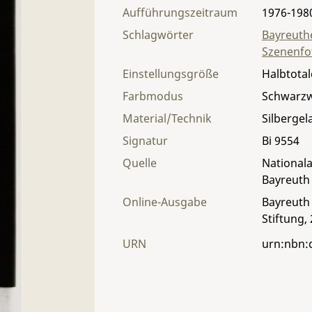
Aufführungszeitraum
1976-198
Schlagwörter
Bayreuthe
Szenenfo
Einstellungsgröße
Halbtotal
Farbmodus
Schwarz
Material/Technik
Silbergel
Signatur
Bi 9554
Quelle
Nationala
Bayreuth
Online-Ausgabe
Bayreuth 
Stiftung,
URN
urn:nbn: