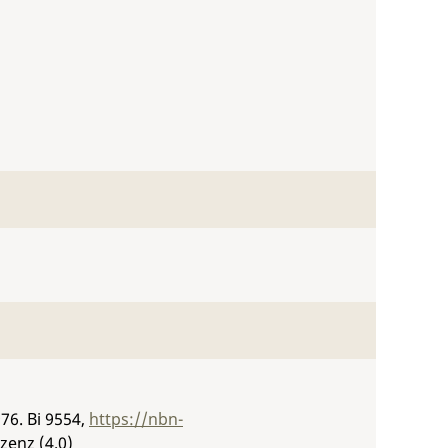
976.
Bi 9554
,
https://nbn-
zenz (4.0)