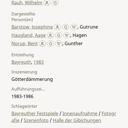
Rauh, Wilhelm
Dargestellte
Person(en)
Barstow, Josephine
,
Gutrune
Haugland, Aage
,
Hagen
Norup, Bent
,
Gunther
Entstehung
Bayreuth
,
1983
Inszenierung
Götterdämmerung
Aufführungszeitraum
1983-1986
Schlagwörter
Bayreuther Festspiele
/
Innenaufnahme
/
Fotogr
afie
/
Szenenfoto
/
Halle der Gibichungen