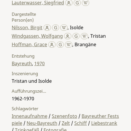
Lauterwasser, Siegfried
Dargestellte
Person(en)
Nilsson, Birgit
,
Isolde
Windgassen, Wolfgang
,
Tristan
Hoffman, Grace
,
Brangäne
Entstehung
Bayreuth
,
1970
Inszenierung
Tristan und Isolde
Aufführungszeitraum
1962-1970
Schlagwörter
Innenaufnahme
/
Szenenfoto
/
Bayreuther Fests
piele
/
Neu-Bayreuth
/
Zelt
/
Schiff
/
Liebestrank
/
Trinkgefäß
/
Fotografie