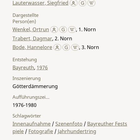
Lauterwasser, Siegfried
Dargestellte
Person(en)
Wenkel, Ortrun
,
1. Norn
Trabert, Dagmar
,
2. Norn
Bode, Hannelore
,
3. Norn
Entstehung
Bayreuth
,
1976
Inszenierung
Götterdämmerung
Aufführungszeitraum
1976-1980
Schlagwörter
Innenaufnahme
/
Szenenfoto
/
Bayreuther Fests
piele
/
Fotografie
/
Jahrhundertring