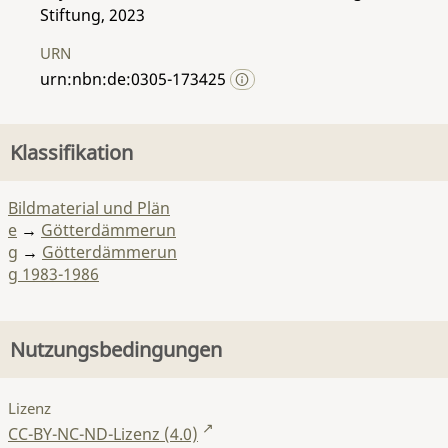
Stiftung, 2023
URN
urn:nbn:de:0305-173425
Klassifikation
Bildmaterial und Plän
e
→
Götterdämmerun
g
→
Götterdämmerun
g 1983-1986
Nutzungsbedingungen
Lizenz
CC-BY-NC-ND-Lizenz (4.0)