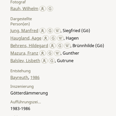
Fotograf
Rauh, Wilhelm
Dargestellte
Person(en)
Jung, Manfred
,
Siegfried (Gö)
Haugland, Aage
,
Hagen
Behrens, Hildegard
,
Brünnhilde (Gö)
Mazura, Franz
,
Gunther
Balslev, Lisbeth
,
Gutrune
Entstehung
Bayreuth
,
1986
Inszenierung
Götterdämmerung
Aufführungszeitraum
1983-1986