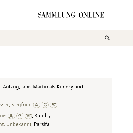
 2. Aufzug, Janis Martin als Kundry und
ser, Siegfried
anis
,
Kundry
t, Unbekannt
,
Parsifal