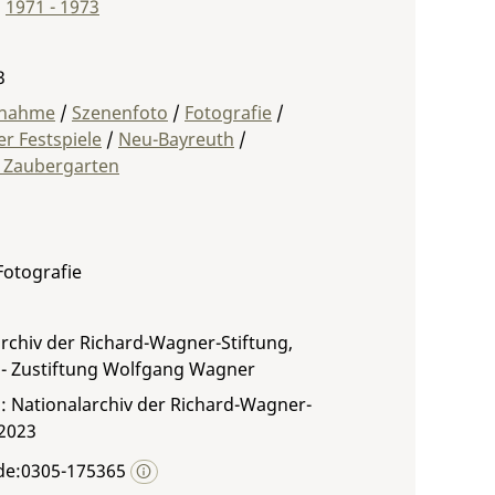
,
1971 - 1973
3
fnahme
/
Szenenfoto
/
Fotografie
/
r Festspiele
/
Neu-Bayreuth
/
s Zaubergarten
 Fotografie
rchiv der Richard-Wagner-Stiftung,
 - Zustiftung Wolfgang Wagner
: Nationalarchiv der Richard-Wagner-
 2023
de:0305-175365