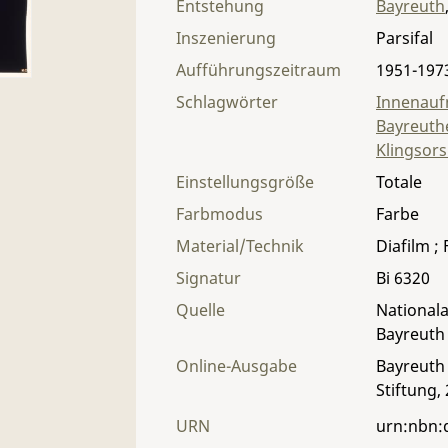
Entstehung
Bayreuth
Inszenierung
Parsifal
Aufführungszeitraum
1951-197
Schlagwörter
Innenau
Bayreuthe
Klingsor
Einstellungsgröße
Totale
Farbmodus
Farbe
Material/Technik
Diafilm ;
Signatur
Bi 6320
Quelle
Nationala
Bayreuth
Online-Ausgabe
Bayreuth 
Stiftung,
URN
urn:nbn: