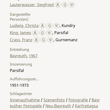
Lauterwasser, Siegfried
Dargestellte
Person(en)
Ludwig, Christa
,
Kundry
King, James
,
Parsifal
Crass, Franz
,
Gurnemanz
Entstehung
Bayreuth
,
1967
Inszenierung
Parsifal
Aufführungszeitraum
1951-1973
Schlagwörter
Innenaufnahme
/
Szenenfoto
/
Fotografie
/
Bayr
euther Festspiele
/
Neu-Bayreuth
/
Karfreitagsa