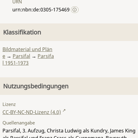
URN
urn:nbn:de:0305-175469
Klassifikation
Bildmaterial und Plän
e
→
Parsifal
→
Parsifa
l 1951-1973
Nutzungsbedingungen
Lizenz
CC-BY-NC-ND-Lizenz (4.0)
Quellenangabe
Parsifal, 3. Aufzug, Christa Ludwig als Kundry, James King
als Parsifal und Franz Crass als Gurnemanz. Bayreuth,