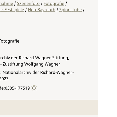
fnahme
/
Szenenfoto
/
Fotografie
/
r Festspiele
/
Neu-Bayreuth
/
Spinnstube
/
 Fotografie
rchiv der Richard-Wagner-Stiftung,
 - Zustiftung Wolfgang Wagner
: Nationalarchiv der Richard-Wagner-
 2023
de:0305-177519