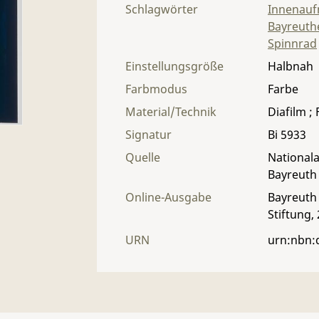
Schlagwörter
Innenau
Bayreuthe
Spinnrad
Einstellungsgröße
Halbnah
Farbmodus
Farbe
Material/Technik
Diafilm ;
Signatur
Bi 5933
Quelle
Nationala
Bayreuth
Online-Ausgabe
Bayreuth 
Stiftung,
URN
urn:nbn: