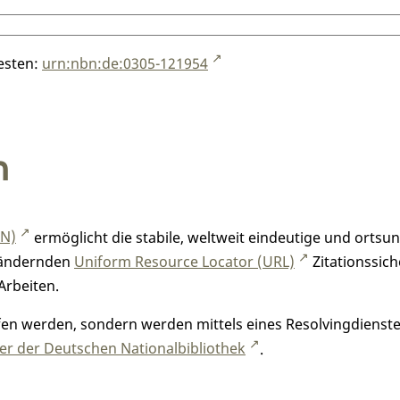
testen:
urn:nbn:de:0305-121954
n
RN)
ermöglicht die stabile, weltweit eindeutige und orts
h ändernden
Uniform Resource Locator (URL)
Zitationssich
Arbeiten.
n werden, sondern werden mittels eines Resolvingdienstes
r der Deutschen Nationalbibliothek
.