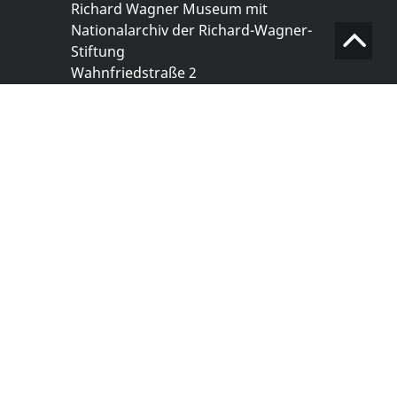
Richard Wagner Museum mit
Nationalarchiv der Richard-Wagner-
Stiftung
Wahnfriedstraße 2
95444 Bayreuth
+ 49 921- 757 - 28 - 0
info@wagnermuseum.de
Öffnungszeiten Nationalarchiv
Montag bis Freitag
8.30 bis 12.30 Uhr
Montag bis Donnerstag
14.00 bis 16.30 Uhr